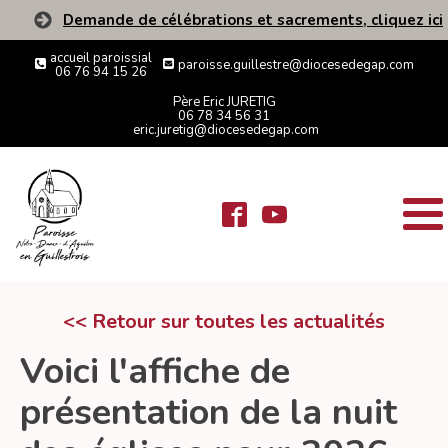
Demande de célébrations et sacrements, cliquez ici
accueil paroissial
paroisse.guillestre@diocesedegap.com
06 76 94 15 26
Père Eric JURETIG
06 78 34 56 31
eric.juretig@diocesedegap.com
<< Retour sur toutes les actualités
Voici l'affiche de
présentation de la nuit