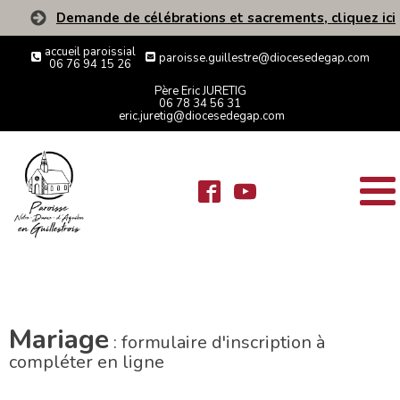
Demande de célébrations et sacrements, cliquez ici
accueil paroissial
paroisse.guillestre@diocesedegap.com
06 76 94 15 26
Père Eric JURETIG
06 78 34 56 31
eric.juretig@diocesedegap.com
Mariage
: formulaire d'inscription à
compléter en ligne