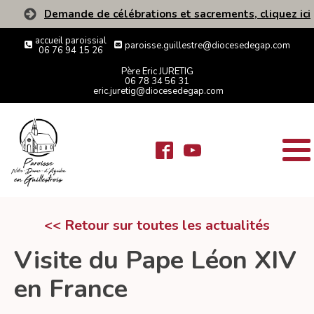
Demande de célébrations et sacrements, cliquez ici
accueil paroissial
paroisse.guillestre@diocesedegap.com
06 76 94 15 26
Père Eric JURETIG
06 78 34 56 31
eric.juretig@diocesedegap.com
<< Retour sur toutes les actualités
Visite du Pape Léon XIV
en France