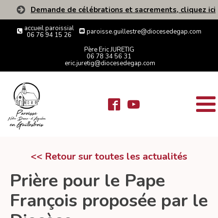
Demande de célébrations et sacrements, cliquez ici
accueil paroissial
paroisse.guillestre@diocesedegap.com
06 76 94 15 26
Père Eric JURETIG
06 78 34 56 31
eric.juretig@diocesedegap.com
<< Retour sur toutes les actualités
Prière pour le Pape
François proposée par le