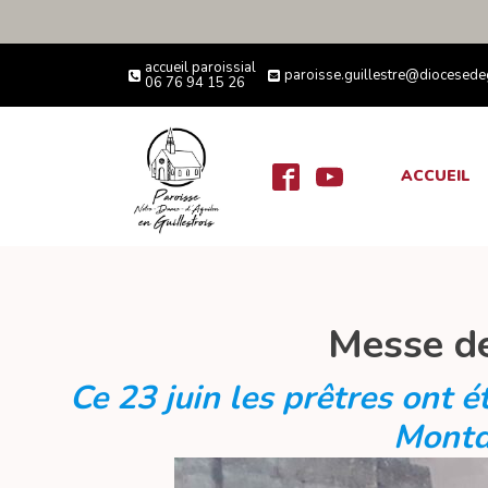
accueil paroissial
paroisse.guillestre@diocesed
06 76 94 15 26
ACCUEIL
Messe de
Ce 23 juin les prêtres ont é
Montd