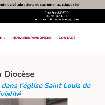
de de célébrations et sacrements, cliquez ici
Père Eric JURETIG
06 78 34 56 31
eric.juretig@diocesedegap.com
ON
HORAIRES/ANNONCES
CONTACT
u Diocèse
 dans l'église Saint Louis de
ialité