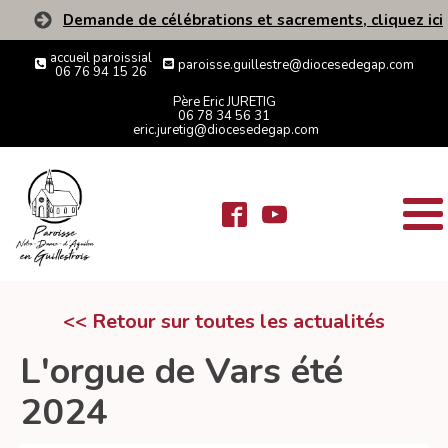
Demande de célébrations et sacrements, cliquez ici
accueil paroissial
paroisse.guillestre@diocesedegap.com
06 76 94 15 26
Père Eric JURETIG
06 78 34 56 31
eric.juretig@diocesedegap.com
<< Retour sur toutes les actualités
L'orgue de Vars été
2024