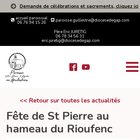
Demande de célébrations et sacrements, cliquez ici
accueil paroissial
paroisse.guillestre@diocesedegap.com
06 76 94 15 26
Père Eric JURETIG
06 78 34 56 31
eric.juretig@diocesedegap.com
<< Retour sur toutes les actualités
Fête de St Pierre au
hameau du Rioufenc