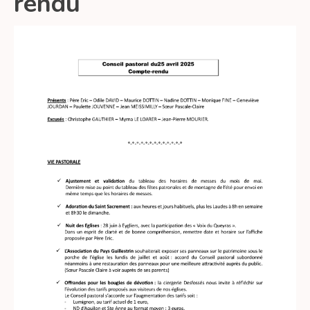
rendu