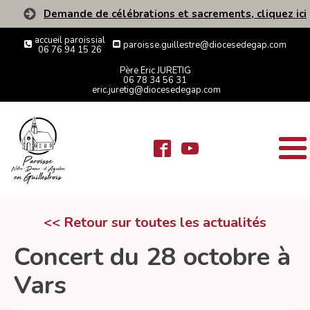
Demande de célébrations et sacrements, cliquez ici
accueil paroissial
paroisse.guillestre@diocesedegap.com
06 76 94 15 26
Père Eric JURETIG
06 78 34 56 31
eric.juretig@diocesedegap.com
<< Retour sur toutes les actualités
Concert du 28 octobre à
Vars