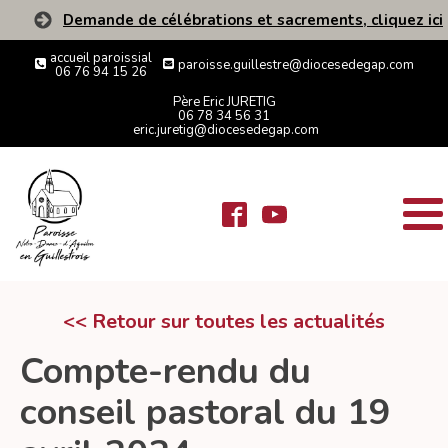
Demande de célébrations et sacrements, cliquez ici
accueil paroissial
paroisse.guillestre@diocesedegap.com
06 76 94 15 26
Père Eric JURETIG
06 78 34 56 31
eric.juretig@diocesedegap.com
<< Retour sur toutes les actualités
Compte-rendu du
conseil pastoral du 19